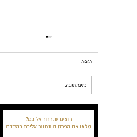
תגובות
כתיבת תגובה...
אילת כמנוע צמיחה נדל"ני: כך
הפכה אילת ב-2024 לעיר העוגן
של תעשיית המלונאות בישראל
רוצים שנחזור אליכם?
מלאו את הפרטים ונחזור אליכם בהקדם