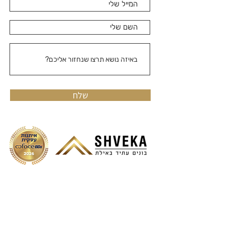
שלח
טלפון:
08-6317566
כתובת: קניון שבעת הכוכבים אילת
מייל:
office@shveka.co.il