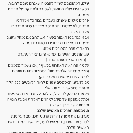
שלנו, המתוכננים לעזור להבטיח שאנחנו נענים לחובות
המשפטיות שלנו הנוגעות לשמירה ולמחיקה של פרטים
אישיים.
פרטים אישיים שאנחנו מעבדים עבור כל מטרה או
מטרות, לא יישמרו יותר מכמה שנדרש עבור מטרה או
מטרות אלה.
מבלי לגרוע מן האמור בסעיף ז-2, לרוב אנו נמחק נתונים
אישיים הנמצאים בקטגוריות המפורטות מטה
בתאריך/שעה המפורטים מטה:
סוג הנתונים האישיים יימחק {הזינו תאריך/שעה};
ו-{הזינו תאריך/שעה נוספים}.
על אף ההוראות האחרות בסעיף ז’, אנו נשמור מסמכים
(כולל מסמכים אלקטרוניים) המכילים נתונים אישיים:
לפי מה שנדרש מאתנו על פי חוק;
אם לדעתנו המסמכים עשויים להיות רלוונטיים לכל הליך
משפטי מתמשך או פוטנציאלי;
על מנת לבסס, להפעיל, או להגן על זכויותינו המשפטיות
(כולל אספקה של מידע לאחרים למטרות מניעת הונאה
והפחתה של סיכון אשראי).
ח. אבטחת הפרטים האישיים שלכם
אנחנו ננקוט משנה זהירות ארגוני וטכני סביר על מנת
למנוע את האבדן, השימוש לרעה, או השינוי של הפרטים
האישיים שלכם.