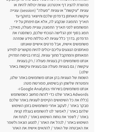
מהשרת להציג דף אינטרנט. עוגיות יכולות להיות או
עוגיות “עיקשות” או עוגיות “פעולה” (session): עוגייה
עיקשת תאוחסן בדפדפן שלכם ותישאר בתוקף עד
תאריך התפוגה שנקבע לה, אלא אם תימחק על ידי
המשתמש לפני תאריך התפוגה; עוגיית פעולה, מאידך,
תפוג בסוף זמן הגלישה הנוכחי שלכם, כשתסגרו את
הדפדפן. בדרך כלל עוגיות לא כוללות מידע שמזהה
משתמשים אישית, אבל פרטים אישיים שאנחנו
מאחסנים הנוגעים עליכם יכולים להיות מקושרים למידע
המאוחסן והמתקבל מתוך עוגיות. {בחרו בניסוח המדויק
אנחנו משתמשים רק בעוגיות פעולה / רק בעוגיות
עיקשות / גם בעוגיות פעולה וגם בעוגיות עיקשות באתר
שלנו.}
השמות של העוגיות בהן אנחנו משתמשים באתר שלנו,
והמטרות שלשמן הן בשימוש, מפורטות מטה:
אנחנו משתמשים בשירותי Google Analytics ו-
Adwords באתר שלנו כדי לזהות מחשב כשמשתמש
{כללו את כל השימושים הקיימים לעוגיות באתר שלכם
מבקר באתר / לעקוב אחרי משתמשים בזמן השימוש
שלהם באתר / לאפשר לנו להשתמש בעגלת קניות
באתר / לשפר את נוחות השימוש באתר / לנתח את
השימוש באתר / לנהל את האתר / למנוע הונאה ולשפר
את האבטחה של האתר / להתאים אישית את האתר