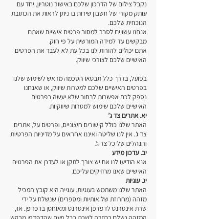
נקבל צילום של הדרכון שלכם באישור נוטריון, יחד עם
עותק מקורי של חשבון שירות בו ניתן לראות את הכתובת
הנוכחית שלכם.
אנחנו עשויים לסרב למסור פרטים אישיים שאתם
מבקשים עד למידה המורשית על פי חוק.
אתם יכולים להורות לנו בכל עת לא לעבד את הפרטים
האישיים שלכם לצורכי שיווק.
בפועל, בדרך כלל תבטאו הסכמה מראש לשימוש שלנו
בפרטים האישיים שלכם למטרות שיווק, או שאנחנו
נספק לכם אפשרות לבחור שלא יעשה בפרטים
האישיים שלכם שימוש למטרות שיווקיות.
יא. אתרים צד ג’
האתר שלנו כולל קישורים חיצוניים, ופרטים על, אתרים
צד ג’. אין לנו שליטה ואיננו אחראים על מדיניות הפרטיות
והנהלים של כל צד ג’.
יב. עדכון מידע
אנא הודיעו לנו אם יש צורך לתקן או לעדכן את הפרטים
האישיים שאנו מחזיקים עליכם.
יג. עוגיות
האתר שלנו משתמש בעוגיות. עוגייה היא קובץ המכיל
מזהה (מחרוזת של אותיות ומספרים) שנשלח על ידי
שרת אינטרנט לדפדפן אינטרנט ומאוחסן בדפדפן. אז,
המזהה נשלח בחזרה לשרת בכל פעם שהדפדפן מבקש