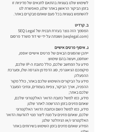
לשימוש שלנו בעוגיות בהתאם לתנאים של מדיניות זו
בזמן הביקור הראשון באתר שלנו, מאפשרת לנו
להשתמש בעוגיות בכל פעם שאתם מבקרים באתר.
ב. קרדיט
המסמך הזה נוצר בעזרת תבנית של SEQ Legal
(seqlegal.com) ושונתה על ידי שי דוד משרד פרסום
ג. איסוף פרטים אישיים
ייתכן שהסוגים הבאים של פרטים אישיים יאספו,
יאוחסנו, ויעשה בהם שימוש:
מידע על המחשב שלכם, כולל כתובת ה-IP שלכם,
מיקומכם הגיאוגרפי, סוג הדפדפן והגרסה שלו, ומערכת
ההפעלה;
מידע על הביקורים והשימוש שלכם באתר, כולל מקור
ההפניה, אורך הביקור, צפיות בעמודים, ונתיבי המעבר
שלכם באתר;
מידע, כמו למשל כתובת הדואר האלקטרוני שלכם,
שאתם מזינים בזמן ההרשמה לאתר שלנו;
מידע, כמו למשל השם וכתובת הדואר האלקטרוני
שלכם, שאתם מזינים על מנת ליצור מנוי להודעות הדואר
האלקטרוני ו/או הניוזלטר שלנו;
המידע שאתם מזינים בזמן השימוש בשירותים באתר
שלנו;