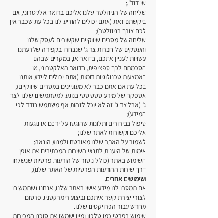
שי דוד".;
שליחה של הניוזלטר שלנו אליכם בדואר אלקטרוני, אם
ביקשתם זאת (אתם יכולים להודיע לנו בכל עת שכבר אין
לכם צורך בניוזלטר);
שליחה של מסרים שיווקיים שקשורים לעסק שלנו
והעסקים של חברות צד ג’ שנבחרו בקפידה שלדעתנו
עשויות לעניין אתכם, בדואר או, במקרים שבהם
הסכמתם לכך ספציפית, בדואר האלקטרוני, או
באמצעות טכנולוגיות דומות (אתם יכולים ליידע אותנו
בכל עת אם אתם כבר לא מעוניינים במסרים שיווקיים);
אספקה של מידע סטטיסטי בנוגע למשתמשים שלנו לצד
ג’ (אבל צד ג’ זה לא יוכל לזהות אף משתמש בודד לפי
המידע);
טיפול בבירורים ותלונות שהוגשו על ידכם או נוגעות
אליכם וקשורות לאתר שלנו;
לשמור על האתר שלנו מאובטח ולמנוע הונאה;
אימות של היענות לתנאי השירות המכתיבים את אופן
השימוש באתר (כולל ניטור של הודעות פרטיות שנשלחו
דרך שירות ההודעות הפרטיות של האתר שלנו);
ושימושים אחרים.
אם תמסרו לנו מידע אישי באתר שלנו, אנחנו נשתמש בו
לצורי יצירת קשר איתכם וביצוע רימרקטניג פרסום
מחדש עבור הפרויקטים שלנו.
שימוש בפרטי כמו טלפון ומיין ישמשו את סוכנו המכירות