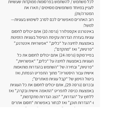
לכל משתמש / להשתמש בפרסומות ממוקדות שעשויות
לעניין במיוחד משתמשים מסוימים / תארו את
המטרה/ות};
רוב האתרים מאפשרים לכם לסרב לשימוש בעוגיות—
למשל:
באינטרנט אקספלורר (גרסה 10) אתם יכולים לחסום
עוגיות בעזרת הגדרות עקיפת הטיפול בעוגיות הזמינות
באמצעות לחיצה על “כלים,” “אפשרויות אינטרנט,”
“פרטיות,” ואז “מתקדם”;
בפיירפוקס (גרסה 24) אתם יכולים לחסום את כל
העוגיות באמצעות לחיצה על “כלים,” “אפשרויות,”
“פרטיות,” ובחירה של “השתמש בהגדרות מותאמות
אישית עבור היסטוריה” מתוך התפריט הנפתח, ואז
ביטול הזימון של “קבל עוגיות מאתרים”;
ובכרום (גרסה 29), אתם יכולים לחסום את כל העוגיות
באמצעות כניסה לתפריט “התאמה אישית ובקרה,” ואז
ללחוץ על “הגדרות,” “הצג הגדרות מתקדמות,”
ו-“הגדרות תוכן,” ואז לבחור באפשרות “חסום אתרים
מהגדרה של נתונים” תחת הכותרת “עוגיות.”
לחסימה של כל העוגיות תהיה השפעה שלילית על נוחות
השימוש של אתרים רבים. אם תחסמו עוגיות, לא תוכלו
להשתמש בכל האפשרויות שבאתר שלנו.
אתם יכולים למחוק עוגיות שכבר מאוחסנות במחשב
שלכם—למשל: