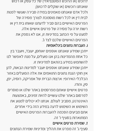
לרוכש (או הרוכש הפוטנציאלי) של כל עסק או רכוש
שאנחנו רוכשים (או שוקלים לרכוש);
ולכל אדם שאנחנו מאמינים במידה סבירה שעשוי לפנות
לבית דין או לכל רשות מוסמכת לצורך מסירה של
הפרטים האישיים בהם סביר לדעתנו שאותו בית דין או
רשות יורה על מסירה של פרטים אישיים אלה.
למעט על פי הכתוב במדיניות זו, אנו לא נספק את
הפרטים האישיים שלכם לצד ג’.
ו. העברות נתונים בינלאומיות
ייתכן שמידע שאנחנו אוספים יאוחסן, יעובד, ויועבר בין
כל אחת מהמדינות בהן אנו פועלים, על מנת לאפשר לנו
להשתמש במידע בהתאם למדיניות זו.
ייתכן שמידע שאנחנו אוספים יועבר למדינות הבאות, להן
אין חוקי הגנת נתונים התואמים את אלה הפועלים באזור
הכלכלי האירופי: ארצות הברית של אמריקה, רוסיה, יפן,
סין, והודו.
פרטים אישיים שאתם מפרסמים באתר שלנו או מוסרים
לפרסום באתר שלנו עשויים להיות זמינים, באמצעות
האינטרנט, מסביב לעולם. אנחנו לא יכולים למנוע את
השימוש או השימוש לרעה במידע הזה בידי אחרים.
אתם מביעים הסכמה להעברות הפרטים האישיים
המתוארות בסעיף ו’ זה.
ז. שמירת פרטים אישיים
סעיף ג’ זה מפרט את תהליך ומדיניות שמירת הנתונים